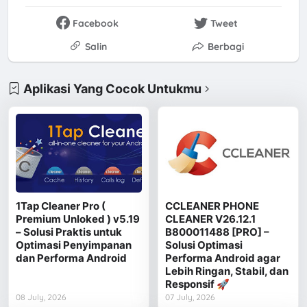
Facebook
Tweet
Salin
Berbagi
Aplikasi Yang Cocok Untukmu
1Tap Cleaner Pro (
CCLEANER PHONE
Premium Unloked ) v5.19
CLEANER V26.12.1
– Solusi Praktis untuk
B800011488 [PRO] –
Optimasi Penyimpanan
Solusi Optimasi
dan Performa Android
Performa Android agar
Lebih Ringan, Stabil, dan
Responsif 🚀
08 July, 2026
07 July, 2026