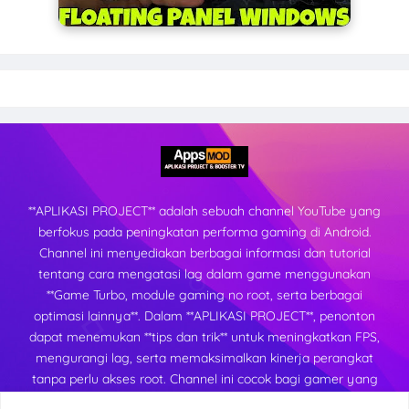
**APLIKASI PROJECT** adalah sebuah channel YouTube yang
berfokus pada peningkatan performa gaming di Android.
Channel ini menyediakan berbagai informasi dan tutorial
tentang cara mengatasi lag dalam game menggunakan
**Game Turbo, module gaming no root, serta berbagai
optimasi lainnya**. Dalam **APLIKASI PROJECT**, penonton
dapat menemukan **tips dan trik** untuk meningkatkan FPS,
mengurangi lag, serta memaksimalkan kinerja perangkat
tanpa perlu akses root. Channel ini cocok bagi gamer yang
ingin mendapatkan pengalaman bermain yang lebih lancar