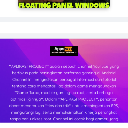
**APLIKASI PROJECT** adalah sebuah channel YouTube yang
berfokus pada peningkatan performa gaming di Android.
Channel ini menyediakan berbagai informasi dan tutorial
tentang cara mengatasi lag dalam game menggunakan
**Game Turbo, module gaming no root, serta berbagai
optimasi lainnya**. Dalam **APLIKASI PROJECT**, penonton
dapat menemukan **tips dan trik** untuk meningkatkan FPS,
mengurangi lag, serta memaksimalkan kinerja perangkat
tanpa perlu akses root. Channel ini cocok bagi gamer yang
ingin mendapatkan pengalaman bermain yang lebih lancar