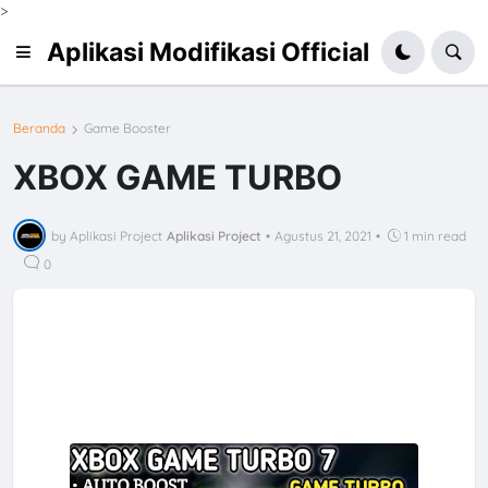
>
Aplikasi Modifikasi Official
Beranda
Game Booster
XBOX GAME TURBO
by Aplikasi Project
Aplikasi Project
•
Agustus 21, 2021
•
1 min read
0