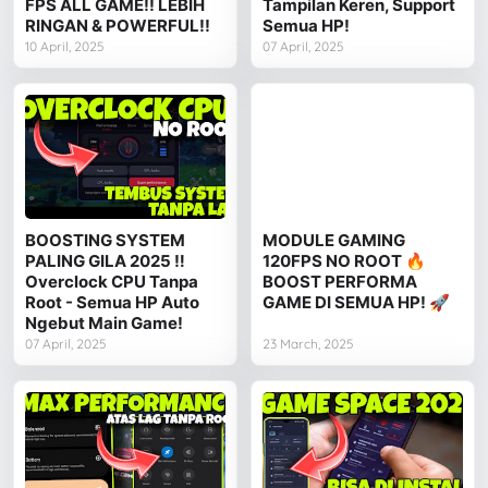
FPS ALL GAME!! LEBIH
Tampilan Keren, Support
RINGAN & POWERFUL!!
Semua HP!
10 April, 2025
07 April, 2025
BOOSTING SYSTEM
MODULE GAMING
PALING GILA 2025 ‼️
120FPS NO ROOT 🔥
Overclock CPU Tanpa
BOOST PERFORMA
Root - Semua HP Auto
GAME DI SEMUA HP! 🚀
Ngebut Main Game!
07 April, 2025
23 March, 2025