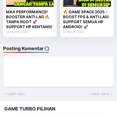
MAX PERFORMANCE!
🔥 GAME SPACE 2025 -
BOOSTER ANTI LAG 🔥
BOOST FPS & ANTI LAG!
TANPA ROOT 🚀
SUPPORT SEMUA HP
SUPPORT HP KENTANG!
ANDROID! 🚀
23 March, 2025
13 March, 2025
Posting Komentar
Lebih baru
Lebih lama
GAME TURBO PILIHAN