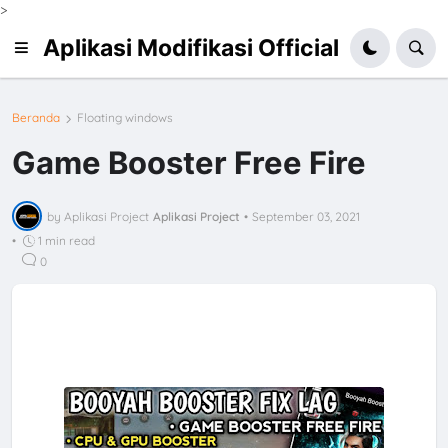
>
Aplikasi Modifikasi Official
Beranda
Floating windows
Game Booster Free Fire
by Aplikasi Project
Aplikasi Project
•
September 03, 2021
•
1 min read
0