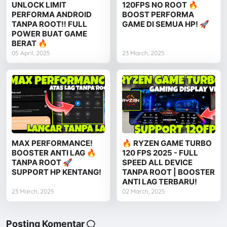
UNLOCK LIMIT
120FPS NO ROOT 🔥
PERFORMA ANDROID
BOOST PERFORMA
TANPA ROOT‼️ FULL
GAME DI SEMUA HP! 🚀
POWER BUAT GAME
BERAT 🔥
05 April, 2025
23 March, 2025
MAX PERFORMANCE!
🔥 RYZEN GAME TURBO
BOOSTER ANTI LAG 🔥
120 FPS 2025 - FULL
TANPA ROOT 🚀
SPEED ALL DEVICE
SUPPORT HP KENTANG!
TANPA ROOT | BOOSTER
ANTI LAG TERBARU!
23 March, 2025
02 March, 2025
Posting Komentar