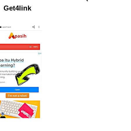
Get4link