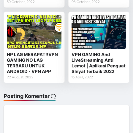
30 October, 2022
08 October, 2022
HP LAG MERAPAT‼️VPN
VPN GAMING And
GAMING NO LAG
LiveStreaming Anti
TERBARU UNTUK
Lemot | Aplikasi Penguat
ANDROID - VPN APP
SInyal Terbaik 2022
22 August, 2022
13 April, 2022
Posting Komentar