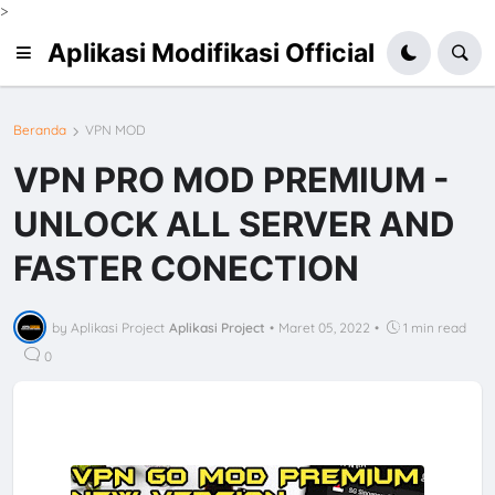
>
Aplikasi Modifikasi Official
Beranda
VPN MOD
VPN PRO MOD PREMIUM -
UNLOCK ALL SERVER AND
FASTER CONECTION
by Aplikasi Project
Aplikasi Project
•
Maret 05, 2022
•
1 min read
0