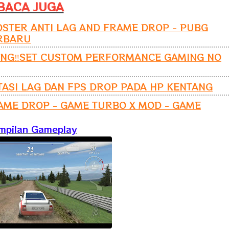
BACA JUGA
STER ANTI LAG AND FRAME DROP - PUBG
ERBARU
ANG‼️SET CUSTOM PERFORMANCE GAMING NO
TASI LAG DAN FPS DROP PADA HP KENTANG
RAME DROP - GAME TURBO X MOD - GAME
mpilan Gameplay