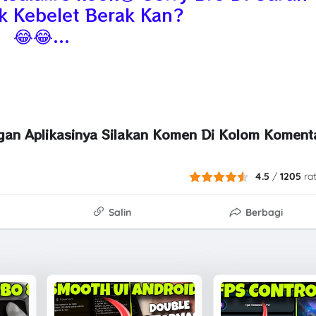
 Kebelet Berak Kan?
😂😂...
ngan Aplikasinya Silakan Komen Di Kolom Koment
4.5
/
1205
ra
Salin
Berbagi