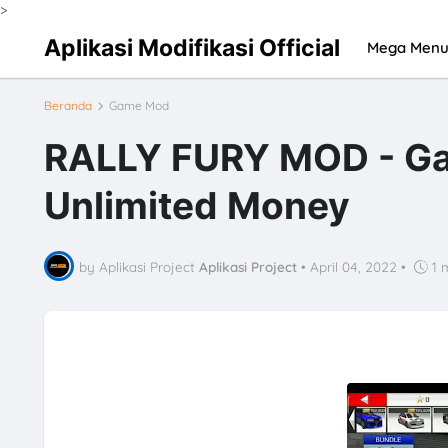
>
Aplikasi Modifikasi Official
Mega Men
Beranda
Game Mod
RALLY FURY MOD - Ga
Unlimited Money
by Aplikasi Project
Aplikasi Project
•
April 04, 2022
•
1 