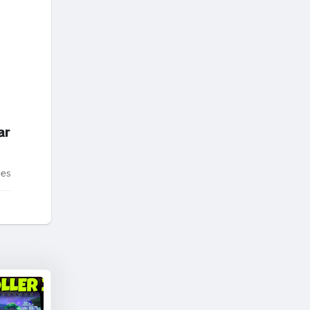
ar
tes