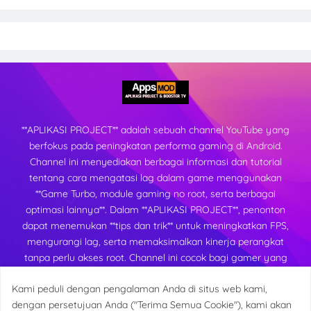
**APLIKASI PROJECT** adalah sebuah channel YouTube yang
berfokus pada peningkatan performa gaming di Android.
Channel ini menyediakan berbagai informasi dan tutorial
tentang cara mengatasi lag dalam game menggunakan
**Game Turbo, module gaming no root, serta berbagai
optimasi lainnya**. Dalam **APLIKASI PROJECT**, penonton
dapat menemukan **tips dan trik** untuk meningkatkan FPS,
mengurangi lag, serta memaksimalkan kinerja perangkat
tanpa perlu akses root. Channel ini cocok bagi gamer yang
ingin mendapatkan pengalaman bermain yang lebih lancar
Kami peduli dengan pengalaman Anda di situs web kami,
dan stabil di berbagai perangkat Android.
dengan persetujuan Anda ("Terima Semua Cookie"), kami akan