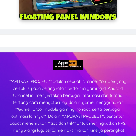
**APLIKASI PROJECT** adalah sebuah channel YouTube yang
berfokus pada peningkatan performa gaming di Android.
Channel ini menyediakan berbagai informasi dan tutorial
tentang cara mengatasi lag dalam game menggunakan
**Game Turbo, module gaming no root, serta berbagai
optimasi lainnya**. Dalam **APLIKASI PROJECT**, penonton
dapat menemukan **tips dan trik** untuk meningkatkan FPS,
mengurangi lag, serta memaksimalkan kinerja perangkat