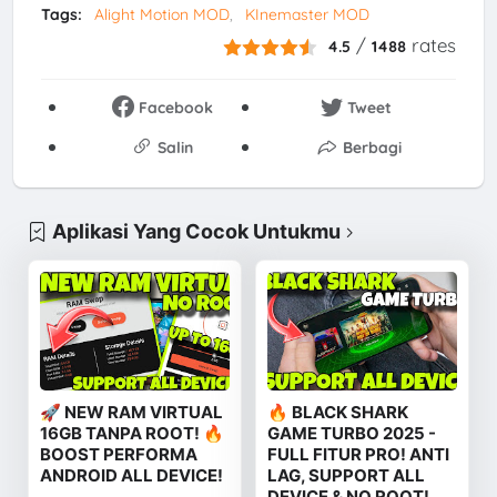
Tags:
Alight Motion MOD
KInemaster MOD
/
rates
4.5
1488
Facebook
Tweet
Salin
Berbagi
Aplikasi Yang Cocok Untukmu
🚀 NEW RAM VIRTUAL
🔥 BLACK SHARK
16GB TANPA ROOT! 🔥
GAME TURBO 2025 -
BOOST PERFORMA
FULL FITUR PRO! ANTI
ANDROID ALL DEVICE!
LAG, SUPPORT ALL
DEVICE & NO ROOT!