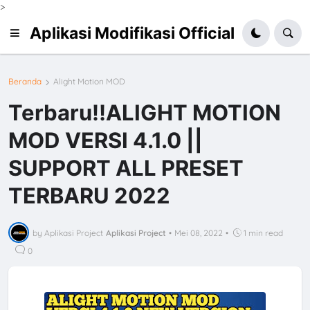
>
Aplikasi Modifikasi Official
Beranda
Alight Motion MOD
Terbaru‼️ALIGHT MOTION
MOD VERSI 4.1.0 ||
SUPPORT ALL PRESET
TERBARU 2022
by Aplikasi Project
Aplikasi Project
•
Mei 08, 2022
•
1 min read
0