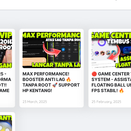
5 -
MAX PERFORMANCE!
🔴 GAME CENTER
FORMA
BOOSTER ANTI LAG 🔥
SYSTEM - ASSIS
T‼️
TANPA ROOT 🚀 SUPPORT
FLOATING BALL 
GAME
HP KENTANG!
FPS STABIL! 🔥
23 March, 2025
25 February, 2025