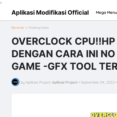
>
Aplikasi Modifikasi Official
Mega Men
Beranda
Floating Inbox
OVERCLOCK CPU‼️HP
DENGAN CARA INI N
GAME -GFX TOOL TE
by Aplikasi Project
Aplikasi Project
•
September 04, 2022
•