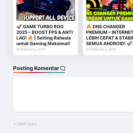
🚀 GAME TURBO ROG
🔥 DNS CHANGER
2025 – BOOST FPS & ANTI
PREMIUM – INTERNE
LAG! 🔥 | Setting Rahasia
LEBIH CEPAT & STABI
untuk Gaming Maksimal!
SEMUA ANDROID! 🚀
18 February, 2025
02 February, 2025
Posting Komentar
Lebih baru