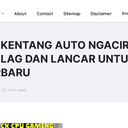
u
About
Contact
Sitemap
Disclaimer
Pr
 KENTANG AUTO NGACI
O LAG DAN LANCAR UNT
RBARU
1 min read