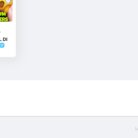
T
L DI
🌐
L