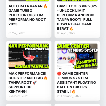
AUTO RATA KANAN 🔥
GAME TOOLS VIP 2025
GAME TURBO
- UNLOCK LIMIT
INJECTOR CUSTOM
PERFORMA ANDROID
PERFORMA NO ROOT
TANPA ROOT‼️ FULL
2023
POWER BUAT GAME
BERAT 🔥
01 May, 2026
05 April, 2025
MAX PERFORMANCE!
🔴 GAME CENTER
BOOSTER ANTI LAG 🔥
TEMBUS SYSTEM -
TANPA ROOT 🚀
ASSISTANT FLOATING
SUPPORT HP
BALL UNTUK FPS
KENTANG!
STABIL! 🔥
23 March, 2025
25 February, 2025