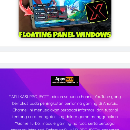
**APLIKASI PROJECT** adalah sebuah channel YouTube yang
berfokus pada peningkatan performa gaming di Android.
Channel ini menyediakan berbagai informasi dan tutorial
tentang cara mengatasi lag dalam game menggunakan
**Game Turbo, module gaming no root, serta berbagai
optimasi lainnya**. Dalam **APLIKASI PROJECT**, penonton