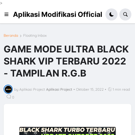
>
Aplikasi Modifikasi Official
Beranda
Floating Inbox
GAME MODE ULTRA BLACK
SHARK VIP TERBARU 2022
- TAMPILAN R.G.B
by Aplikasi Project
Aplikasi Project
•
Oktober 15, 2022
•
1 min read
0