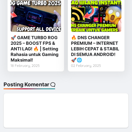
🚀 GAME TURBO ROG
🔥 DNS CHANGER
2025 – BOOST FPS &
PREMIUM – INTERNET
ANTI LAG! 🔥 | Setting
LEBIH CEPAT & STABIL
Rahasia untuk Gaming
DI SEMUA ANDROID!
Maksimal!
🚀🌐
18 February, 2025
02 February, 2025
Posting Komentar