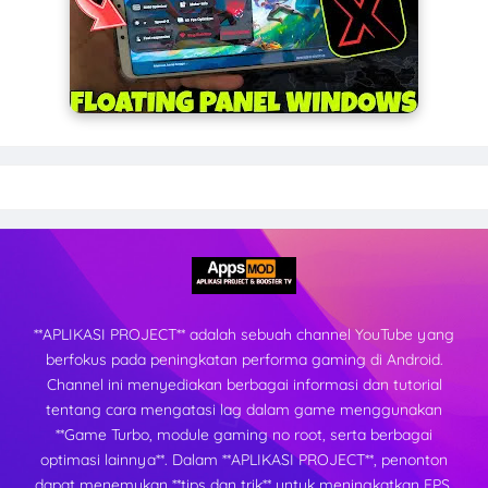
**APLIKASI PROJECT** adalah sebuah channel YouTube yang
berfokus pada peningkatan performa gaming di Android.
Channel ini menyediakan berbagai informasi dan tutorial
tentang cara mengatasi lag dalam game menggunakan
**Game Turbo, module gaming no root, serta berbagai
optimasi lainnya**. Dalam **APLIKASI PROJECT**, penonton
dapat menemukan **tips dan trik** untuk meningkatkan FPS,