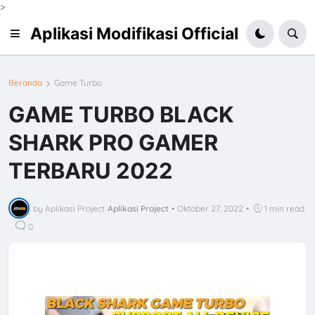
>
Aplikasi Modifikasi Official
Beranda
Game Turbo
GAME TURBO BLACK
SHARK PRO GAMER
TERBARU 2022
by Aplikasi Project
Aplikasi Project
•
Oktober 27, 2022
•
1 min read
0