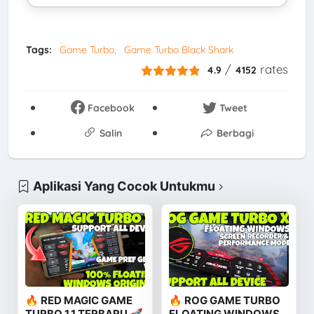
Tags:
Game Turbo
Game Turbo Black Shark
/
rates
4.9
4152
Facebook
Tweet
Salin
Berbagi
Aplikasi Yang Cocok Untukmu
🔥 RED MAGIC GAME
🔥 ROG GAME TURBO
TURBO 1.1 TERBARU 🚀
FLOATING WINDOWS