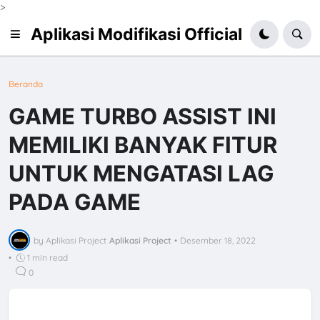
>
Aplikasi Modifikasi Official
Beranda
GAME TURBO ASSIST INI
MEMILIKI BANYAK FITUR
UNTUK MENGATASI LAG
PADA GAME
by Aplikasi Project
Aplikasi Project
•
Desember 18, 2022
•
1 min read
0