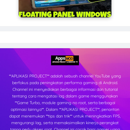
**APLIKASI PROJECT** adalah sebuah channel YouTube yang
berfokus pada peningkatan performa gaming di Android.
Channel ini menyediakan berbagai informasi dan tutorial
tentang cara mengatasi lag dalam game menggunakan
**Game Turbo, module gaming no root, serta berbagai
optimasi lainnya**. Dalam **APLIKASI PROJECT**, penonton
dapat menemukan **tips dan trik** untuk meningkatkan FPS,
mengurangi lag, serta memaksimalkan kinerja perangkat
tanpa perlu akses root. Channel ini cocok bagi gamer yang