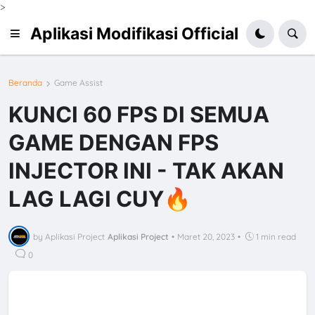
>
Aplikasi Modifikasi Official
Beranda
Game Assist
KUNCI 60 FPS DI SEMUA
GAME DENGAN FPS
INJECTOR INI - TAK AKAN
LAG LAGI CUY🔥
by Aplikasi Project
Aplikasi Project
•
Maret 20, 2023
•
1 min read
0