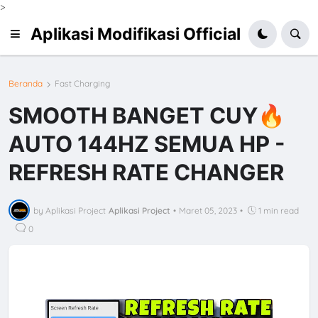
>
Aplikasi Modifikasi Official
Beranda
Fast Charging
SMOOTH BANGET CUY🔥
AUTO 144HZ SEMUA HP -
REFRESH RATE CHANGER
by Aplikasi Project
Aplikasi Project
•
Maret 05, 2023
•
1 min read
0