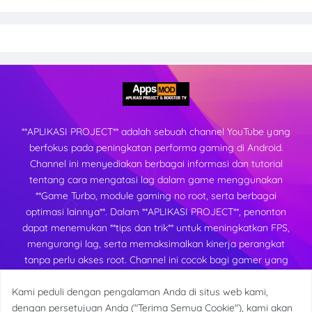
**APLIKASI PROJECT** adalah sebuah channel YouTube yang
berfokus pada peningkatan performa gaming di Android.
Channel ini menyediakan berbagai informasi dan tutorial
tentang cara mengatasi lag dalam game menggunakan
**Game Turbo, module gaming no root, serta berbagai
optimasi lainnya**. Dalam **APLIKASI PROJECT**, penonton
dapat menemukan **tips dan trik** untuk meningkatkan FPS,
mengurangi lag, serta memaksimalkan kinerja perangkat
tanpa perlu akses root. Channel ini cocok bagi gamer yang
ingin mendapatkan pengalaman bermain yang lebih lancar
Kami peduli dengan pengalaman Anda di situs web kami,
dan stabil di berbagai perangkat Android.
dengan persetujuan Anda ("Terima Semua Cookie"), kami akan