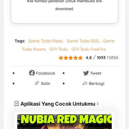
Klik tombol perlahan untuk membuka link
download.
Tags:
Game Turbo Razer
Game Turbo ROG
Game
Turbo Xiaomi
GFX Tools
GFX Tools FreeFire
/
rates
4.8
1093
Facebook
Tweet
Salin
Berbagi
Aplikasi Yang Cocok Untukmu