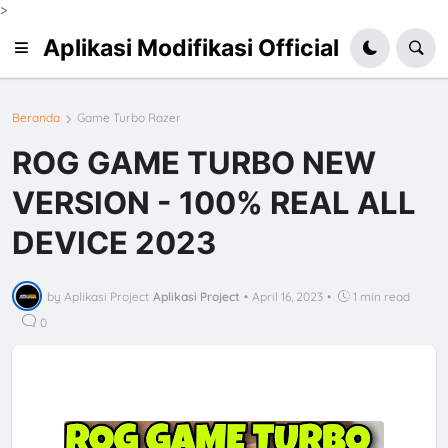
>
Aplikasi Modifikasi Official
Beranda
Game Turbo Razer
ROG GAME TURBO NEW
VERSION - 100% REAL ALL
DEVICE 2023
by Aplikasi Project
Aplikasi Project
•
April 16, 2023
•
1 min read
0