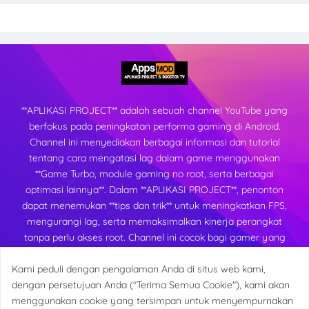
**APLIKASI PROJECT** adalah sebuah channel YouTube yang
berfokus pada peningkatan performa gaming di Android.
Channel ini menyediakan berbagai informasi dan tutorial
tentang cara mengatasi lag dalam game menggunakan
**Game Turbo, module gaming no root, serta berbagai
optimasi lainnya**. Dalam **APLIKASI PROJECT**, penonton
dapat menemukan **tips dan trik** untuk meningkatkan FPS,
mengurangi lag, serta memaksimalkan kinerja perangkat
tanpa perlu akses root. Channel ini cocok bagi gamer yang
ingin mendapatkan pengalaman bermain yang lebih lancar
Kami peduli dengan pengalaman Anda di situs web kami,
dan stabil di berbagai perangkat Android.
dengan persetujuan Anda ("Terima Semua Cookie"), kami akan
menggunakan cookie yang tersimpan untuk menyempurnakan