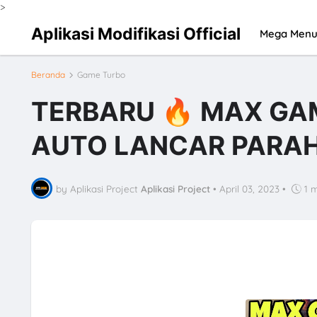
>
Aplikasi Modifikasi Official
Mega Men
Beranda
Game Turbo
TERBARU 🔥 MAX GA
AUTO LANCAR PARA
by Aplikasi Project
Aplikasi Project
•
April 03, 2023
•
1 