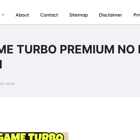
u
About
Contact
Sitemap
Disclaimer
Pr
ME TURBO PREMIUM NO
H
min read