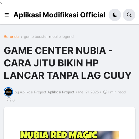
>
Aplikasi Modifikasi Official
Beranda
game booster mobile legend
GAME CENTER NUBIA -
CARA JITU BIKIN HP
LANCAR TANPA LAG CUUY
by Aplikasi Project
Aplikasi Project
•
Mei 21, 2023
•
1 min read
0