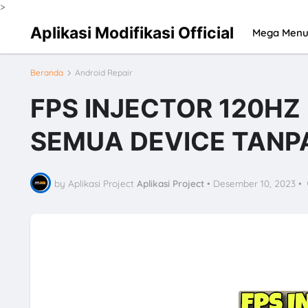
>
Aplikasi Modifikasi Official
Mega Men
Beranda
Android Repair
FPS INJECTOR 120HZ 
SEMUA DEVICE TANP
by Aplikasi Project
Aplikasi Project
•
Desember 10, 2023
•