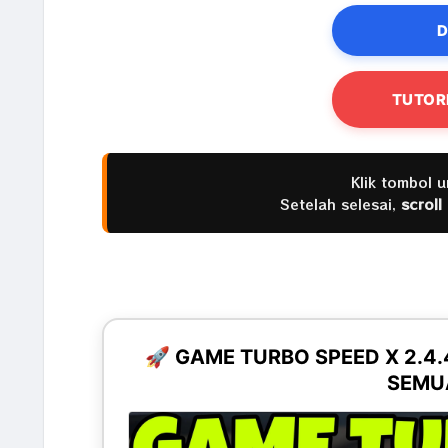
D
TUTOR
Klik tombol 
Setelah selesai,
scroll
🚀 GAME TURBO SPEED X 2.4
SEMUA