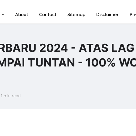
u
About
Contact
Sitemap
Disclaimer
Pr
BARU 2024 - ATAS LAG
MPAI TUNTAN - 100% W
1 min read