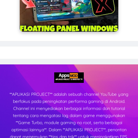
**APLIKASI PROJECT** adalah sebuah channel YouTube yang
berfokus pada peningkatan performa gaming di Android.
Channel ini menyediakan berbagai informasi dan tutorial
tentang cara mengatasi lag dalam game menggunakan
**Game Turbo, module gaming no root, serta berbagai
optimasi lainnya**. Dalam **APLIKASI PROJECT**, penonton
dapat menemukan **tips dan trik** untuk meningkatkan FPS,