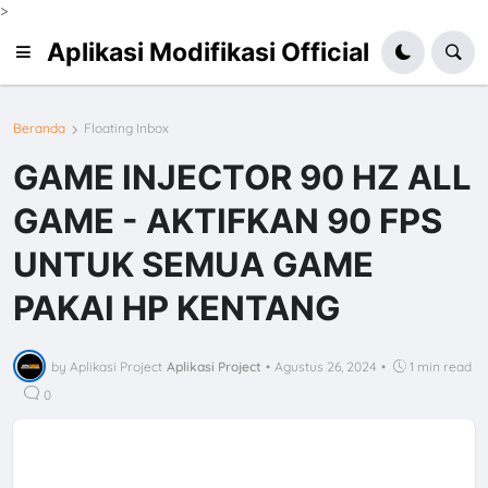
>
Aplikasi Modifikasi Official
Beranda
Floating Inbox
GAME INJECTOR 90 HZ ALL
GAME - AKTIFKAN 90 FPS
UNTUK SEMUA GAME
PAKAI HP KENTANG
by Aplikasi Project
Aplikasi Project
•
Agustus 26, 2024
•
1 min read
0