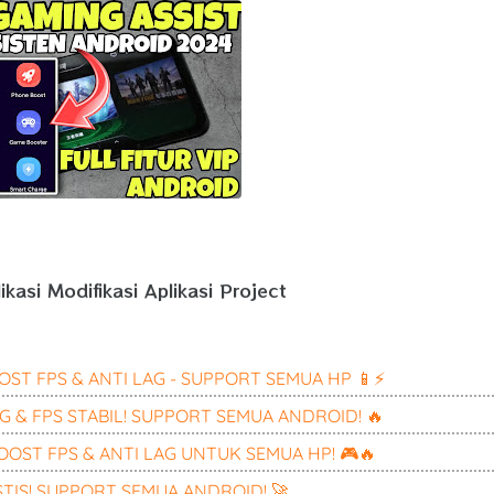
kasi Modifikasi Aplikasi Project
OST FPS & ANTI LAG - SUPPORT SEMUA HP 📱⚡
G & FPS STABIL! SUPPORT SEMUA ANDROID! 🔥
OOST FPS & ANTI LAG UNTUK SEMUA HP! 🎮🔥
STIS! SUPPORT SEMUA ANDROID! 🚀