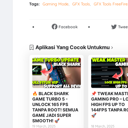
Tags:
Gaming Mode
GFX Tools
GFX Tools FreeFire
Facebook
Twee
Aplikasi Yang Cocok Untukmu
🔥 BLACK SHARK
📌 TWEAK MAST
GAME TURBO 5 -
GAMING PRO – L
UNLOCK 165 FPS
HIGH FPS UP TO
TANPA ROOT! SEMUA
144FPS TANPA R
GAME JADI SUPER
🚀
SMOOTH! 🚀
19 March, 2025
18 March, 2025