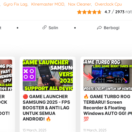
Gyro Fix Lag
KInemaster MOD
Nox Cleaner
Overclock Cpu
/
rat
4.7
2973
t
Salin
Berbagi
ER
🔴 GAME LAUNCHER
🔥 GAME TURBO ROG
OCK
SAMSUNG 2025 - FPS
TERBARU! Screen
BOOSTER & ANTI LAG
Recorder & Floating
OOT!
UNTUK SEMUA
Windows AUTO GG! 
ANDROID! 🔥
💯
13 March, 2025
11 March, 2025