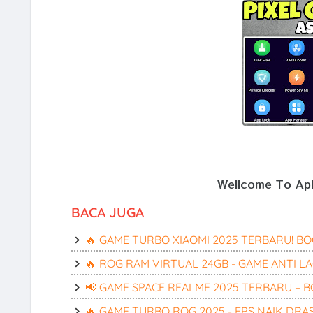
Wellcome To Apli
BACA JUGA
🔥 GAME TURBO XIAOMI 2025 TERBARU! BO
🔥 ROG RAM VIRTUAL 24GB - GAME ANTI LA
📢 GAME SPACE REALME 2025 TERBARU – B
🔥 GAME TURBO ROG 2025 - FPS NAIK DRA