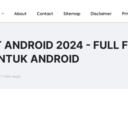
u
About
Contact
Sitemap
Disclaimer
Pr
 ANDROID 2024 - FULL F
UNTUK ANDROID
1 min read