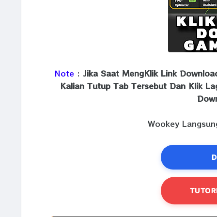
Note
:
Jika Saat MengKlik Link Downlo
Kalian Tutup Tab Tersebut Dan Klik La
Down
Wookey Langsung
D
TUTOR