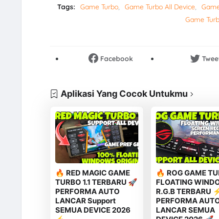
Tags:
Game Turbo
Game Turbo All Device
Game 
Game Tur
Facebook
Twee
Aplikasi Yang Cocok Untukmu
🔥 RED MAGIC GAME
🔥 ROG GAME T
TURBO 1.1 TERBARU 🚀
FLOATING WIND
PERFORMA AUTO
R.G.B TERBARU 
LANCAR Support
PERFORMA AUT
SEMUA DEVICE 2026
LANCAR SEMUA