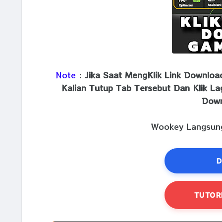
Note
:
Jika Saat MengKlik Link Downlo
Kalian Tutup Tab Tersebut Dan Klik La
Down
Wookey Langsung
D
TUTOR