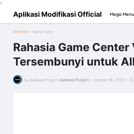
>
Aplikasi Modifikasi Official
Mega Men
Beranda
Game Turbo
Rahasia Game Center 
Tersembunyi untuk All
by Aplikasi Project
Aplikasi Project
•
Januari 08, 2025
•