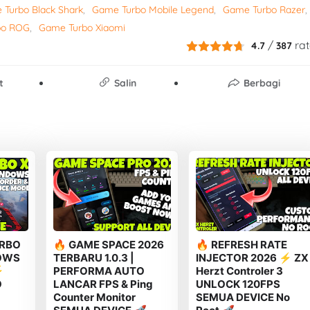
Turbo Black Shark
Game Turbo Mobile Legend
Game Turbo Razer
bo ROG
Game Turbo Xiaomi
/
rat
4.7
387
t
Salin
Berbagi
URBO
🔥 GAME SPACE 2026
🔥 REFRESH RATE
OWS
TERBARU 1.0.3 |
INJECTOR 2026 ⚡ ZX
⚡
PERFORMA AUTO
Herzt Controler 3
O
LANCAR FPS & Ping
UNLOCK 120FPS
Counter Monitor
SEMUA DEVICE No