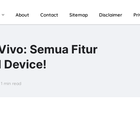
u
About
Contact
Sitemap
Disclaimer
Pr
Vivo: Semua Fitur
 Device!
1 min read