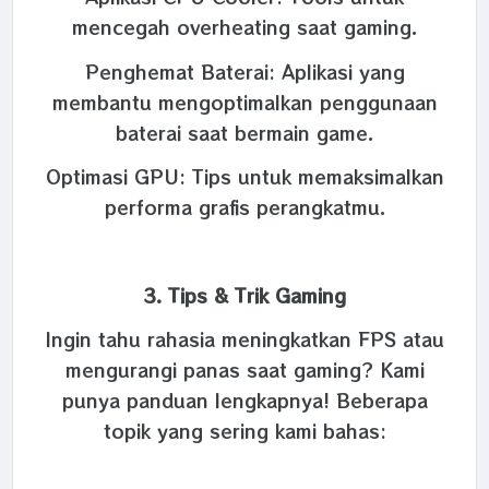
mencegah overheating saat gaming.
Penghemat Baterai: Aplikasi yang
membantu mengoptimalkan penggunaan
baterai saat bermain game.
Optimasi GPU: Tips untuk memaksimalkan
performa grafis perangkatmu.
3. Tips & Trik Gaming
Ingin tahu rahasia meningkatkan FPS atau
mengurangi panas saat gaming? Kami
punya panduan lengkapnya! Beberapa
topik yang sering kami bahas: