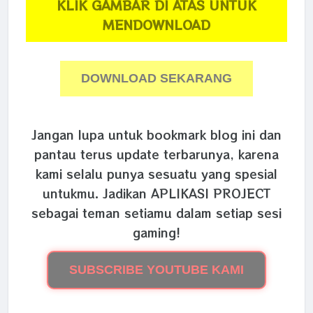
KLIK GAMBAR DI ATAS UNTUK
MENDOWNLOAD
DOWNLOAD SEKARANG
Jangan lupa untuk bookmark blog ini dan
pantau terus update terbarunya, karena
kami selalu punya sesuatu yang spesial
untukmu. Jadikan APLIKASI PROJECT
sebagai teman setiamu dalam setiap sesi
gaming!
SUBSCRIBE YOUTUBE KAMI