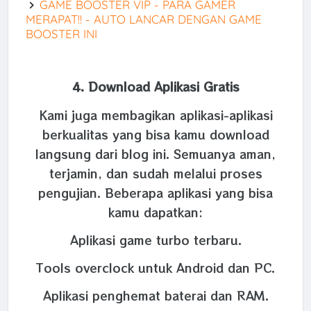
GAME BOOSTER VIP - PARA GAMER
MERAPAT!! - AUTO LANCAR DENGAN GAME
BOOSTER INI
4. Download Aplikasi Gratis
Kami juga membagikan aplikasi-aplikasi
berkualitas yang bisa kamu download
langsung dari blog ini. Semuanya aman,
terjamin, dan sudah melalui proses
pengujian. Beberapa aplikasi yang bisa
kamu dapatkan:
Aplikasi game turbo terbaru.
Tools overclock untuk Android dan PC.
Aplikasi penghemat baterai dan RAM.