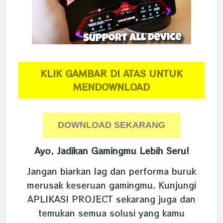
KLIK GAMBAR DI ATAS UNTUK
MENDOWNLOAD
DOWNLOAD SEKARANG
Ayo, Jadikan Gamingmu Lebih Seru!
Jangan biarkan lag dan performa buruk
merusak keseruan gamingmu. Kunjungi
APLIKASI PROJECT sekarang juga dan
temukan semua solusi yang kamu