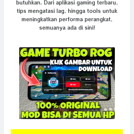
butuhkan. Dari aplikasi gaming terbaru,
tips mengatasi lag, hingga tools untuk
meningkatkan performa perangkat,
semuanya ada di sini!