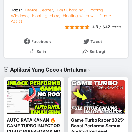
Tags:
Device Cleaner
Fast Charging
Floating
Windows
Floating Inbox
Floating windows
Game
Assist
4.9
/
642
rates
Facebook
Tweet
Salin
Berbagi
Aplikasi Yang Cocok Untukmu
AUTO RATA KANAN 🔥
Game Turbo Razer 2025:
GAME TURBO INJECTOR
Boost Performa Semua
CUSTOM PERFORMA NO
Android ke Level