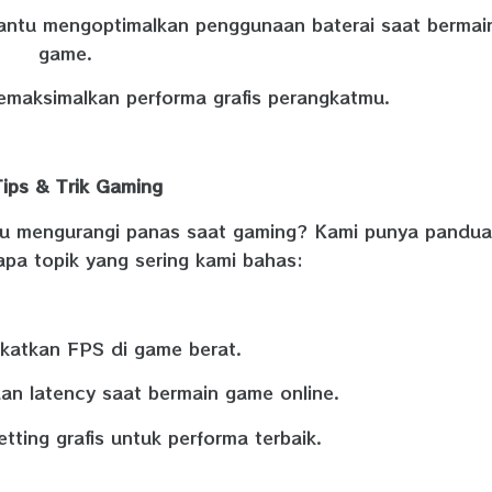
antu mengoptimalkan penggunaan baterai saat bermai
game.
emaksimalkan performa grafis perangkatmu.
Tips & Trik Gaming
tau mengurangi panas saat gaming? Kami punya pandu
pa topik yang sering kami bahas:
katkan FPS di game berat.
an latency saat bermain game online.
ting grafis untuk performa terbaik.