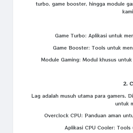
turbo, game booster, hingga module gam
kami
Game Turbo: Aplikasi untuk me
Game Booster: Tools untuk men
Module Gaming: Modul khusus untuk 
2. 
Lag adalah musuh utama para gamers. D
untuk m
Overclock CPU: Panduan aman untu
Aplikasi CPU Cooler: Tools