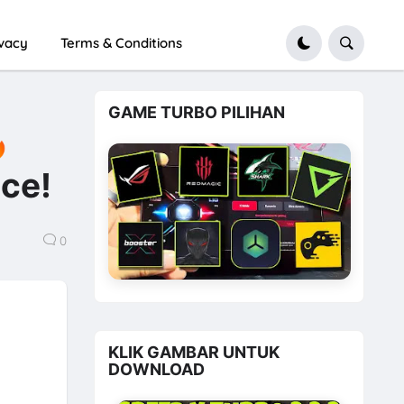
ivacy
Terms & Conditions
GAME TURBO PILIHAN

ce!
0
KLIK GAMBAR UNTUK
DOWNLOAD