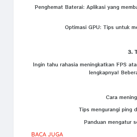
Penghemat Baterai: Aplikasi yang memb
Optimasi GPU: Tips untuk m
3. 
Ingin tahu rahasia meningkatkan FPS a
lengkapnya! Bebera
Cara mening
Tips mengurangi ping d
Panduan mengatur set
BACA JUGA