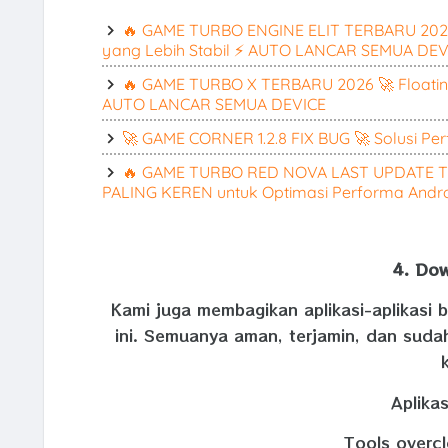
🔥 GAME TURBO ENGINE ELIT TERBARU 2026 
yang Lebih Stabil ⚡ AUTO LANCAR SEMUA DEV
🔥 GAME TURBO X TERBARU 2026 🚀 Floating
AUTO LANCAR SEMUA DEVICE
🚀 GAME CORNER 1.2.8 FIX BUG 🚀 Solusi Pe
🔥 GAME TURBO RED NOVA LAST UPDATE 
PALING KEREN untuk Optimasi Performa Andr
4. Dow
Kami juga membagikan aplikasi-aplikasi 
ini. Semuanya aman, terjamin, dan sudah
Aplika
Tools overc