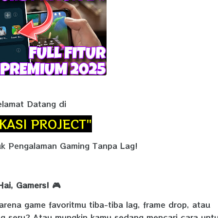
elamat Datang di
IKASI PROJECT"
tuk Pengalaman Gaming Tanpa Lag!
Hai, Gamers! 🎮
rena game favoritmu tiba-tiba lag, frame drop, atau
ing seru? Atau mungkin kamu sedang mencari cara unt