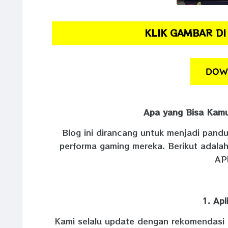
KLIK GAMBAR D
DOW
Apa yang Bisa Kam
Blog ini dirancang untuk menjadi pand
performa gaming mereka. Berikut adala
AP
1. Apl
Kami selalu update dengan rekomendasi a