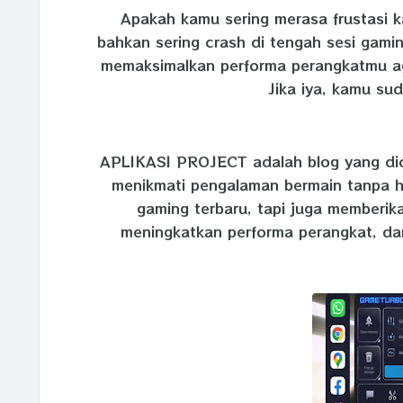
Apakah kamu sering merasa frustasi ka
bahkan sering crash di tengah sesi gam
memaksimalkan performa perangkatmu ag
Jika iya, kamu su
APLIKASI PROJECT adalah blog yang did
menikmati pengalaman bermain tanpa ha
gaming terbaru, tapi juga memberikan
meningkatkan performa perangkat, d