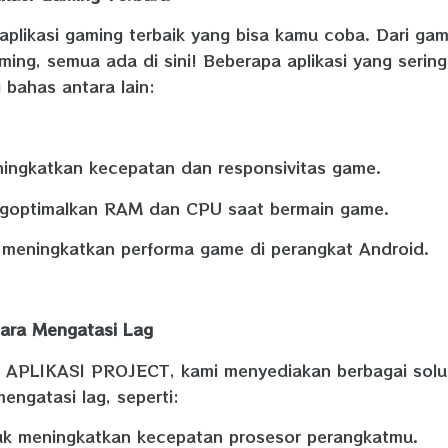
plikasi gaming terbaik yang bisa kamu coba. Dari ga
ing, semua ada di sini! Beberapa aplikasi yang sering
 bahas antara lain:
ningkatkan kecepatan dan responsivitas game.
goptimalkan RAM dan CPU saat bermain game.
meningkatkan performa game di perangkat Android.
Cara Mengatasi Lag
i APLIKASI PROJECT, kami menyediakan berbagai solu
engatasi lag, seperti:
k meningkatkan kecepatan prosesor perangkatmu.