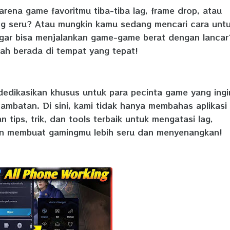
rena game favoritmu tiba-tiba lag, frame drop, atau
ing seru? Atau mungkin kamu sedang mencari cara unt
ar bisa menjalankan game-game berat dengan lancar
dah berada di tempat yang tepat!
edikasikan khusus untuk para pecinta game yang ingi
mbatan. Di sini, kami tidak hanya membahas aplikasi
 tips, trik, dan tools terbaik untuk mengatasi lag,
an membuat gamingmu lebih seru dan menyenangkan!