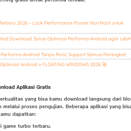
Terbaru 2026 – Lock Performance Ponsel Non Root untuk
 Mod Download: Solusi Optimasi Performa Android agar Lebi
 Performa Android Tanpa Root, Support Semua Perangkat
Optimasi Android + FLOATING WINDOWS 2026 🚀
nload Aplikasi Gratis
berkualitas yang bisa kamu download langsung dari blo
 melalui proses pengujian. Beberapa aplikasi yang bis
kamu dapatkan:
si game turbo terbaru.