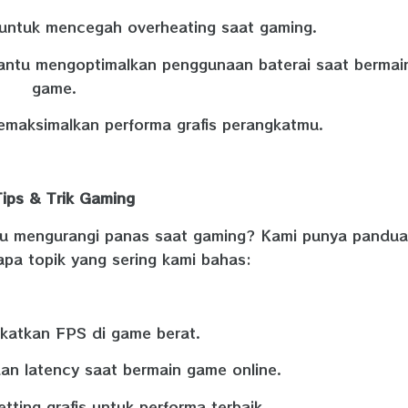
 untuk mencegah overheating saat gaming.
antu mengoptimalkan penggunaan baterai saat bermai
game.
emaksimalkan performa grafis perangkatmu.
Tips & Trik Gaming
tau mengurangi panas saat gaming? Kami punya pandu
pa topik yang sering kami bahas:
katkan FPS di game berat.
an latency saat bermain game online.
ting grafis untuk performa terbaik.