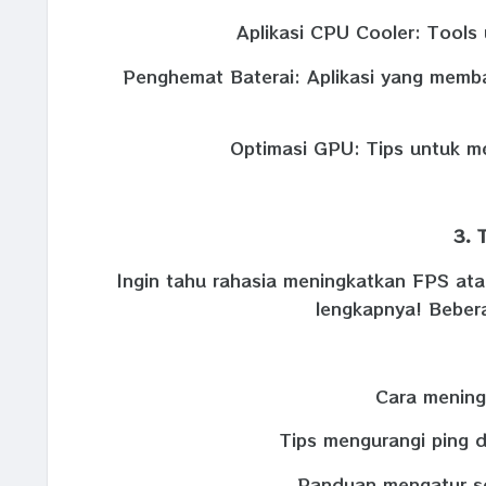
Aplikasi CPU Cooler: Tools
Penghemat Baterai: Aplikasi yang memb
Optimasi GPU: Tips untuk m
3. 
Ingin tahu rahasia meningkatkan FPS a
lengkapnya! Bebera
Cara mening
Tips mengurangi ping d
Panduan mengatur set