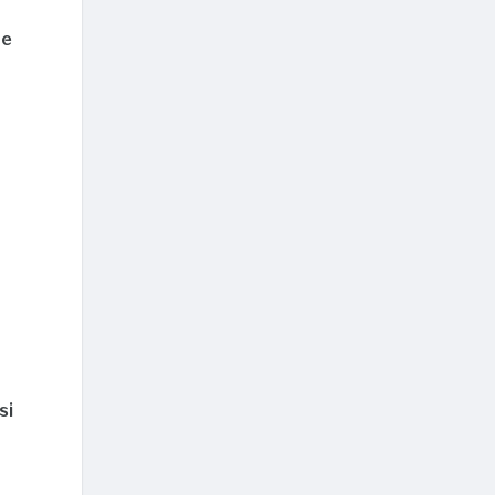
me
si