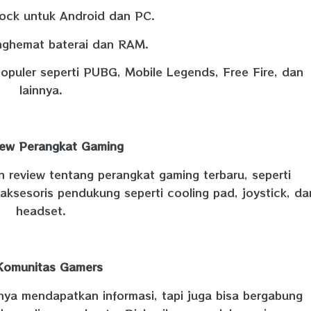
lock untuk Android dan PC.
enghemat baterai dan RAM.
opuler seperti PUBG, Mobile Legends, Free Fire, dan
lainnya.
iew Perangkat Gaming
an review tentang perangkat gaming terbaru, seperti
ksesoris pendukung seperti cooling pad, joystick, da
headset.
Komunitas Gamers
ya mendapatkan informasi, tapi juga bisa bergabung