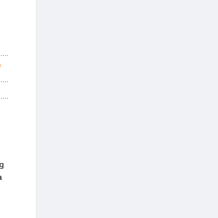
h
g
a