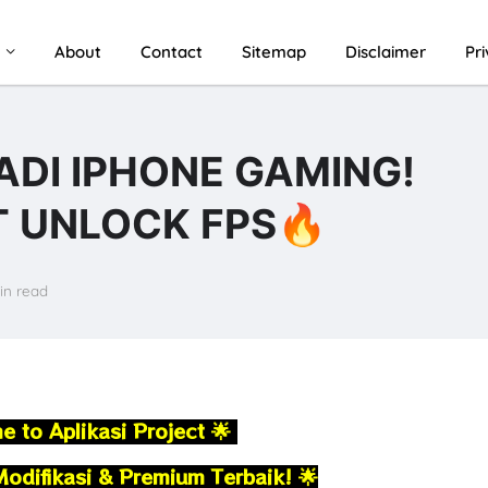
u
About
Contact
Sitemap
Disclaimer
Pr
DI IPHONE GAMING!
 UNLOCK FPS🔥
in read
 to Aplikasi Project
🌟
Modifikasi & Premium Terbaik! 🌟