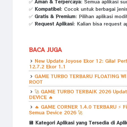
✅
Aman & Terpercaya
: Semua aplikasi su
✅
Kompatibel
: Cocok untuk berbagai jeni
✅
Gratis & Premium
: Pilihan aplikasi mod
✅
Request Aplikasi
: Kalian bisa request a
BACA JUGA
New Update Joyose Ekor 12: Gila! Per
12.7.2 Ekor 1.1
GAME TURBO TERBARU FLOATING W
ROOT
🚀 GAME TURBO TERBAIK 2026 Updat
DEVICE 🔥
🔥 GAME CORNER 1.4.0 TERBARU ⚡ Fit
Semua Device 2026 🚀
💾 Kategori Aplikasi yang Tersedia di Apli