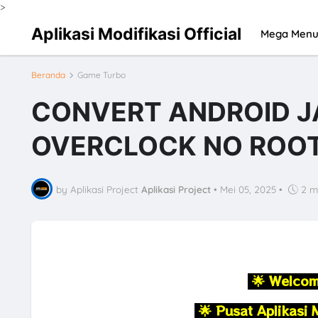
>
Aplikasi Modifikasi Official
Mega Men
Beranda
Game Turbo
CONVERT ANDROID JA
OVERCLOCK NO ROOT
by Aplikasi Project
Aplikasi Project
•
Mei 05, 2025
•
2 m
🌟 Welcome
🌟
Pusat Aplikasi 