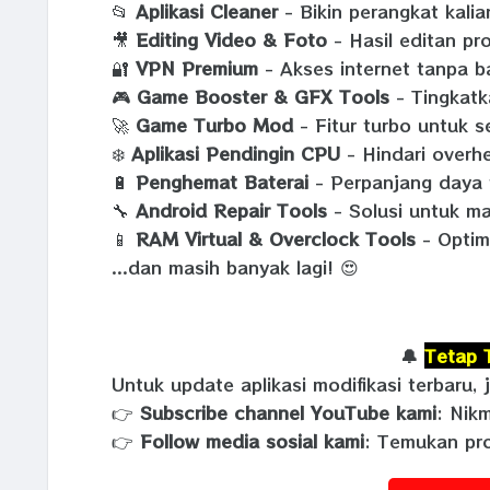
📂
Aplikasi Cleaner
- Bikin perangkat kalia
🎥
Editing Video & Foto
- Hasil editan pr
🔐
VPN Premium
- Akses internet tanpa b
🎮
Game Booster & GFX Tools
- Tingkatk
🚀
Game Turbo Mod
- Fitur turbo untuk 
❄️
Aplikasi Pendingin CPU
- Hindari overhe
🔋
Penghemat Baterai
- Perpanjang daya t
🔧
Android Repair Tools
- Solusi untuk ma
📱
RAM Virtual & Overclock Tools
- Optim
...dan masih banyak lagi! 😍
🔔
Tetap 
Untuk update aplikasi modifikasi terbaru, 
👉
Subscribe channel YouTube kami
: Nikm
👉
Follow media sosial kami
: Temukan pr