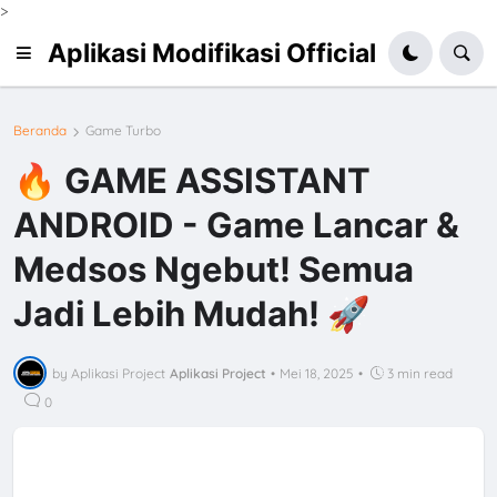
>
Aplikasi Modifikasi Official
Beranda
Game Turbo
🔥 GAME ASSISTANT
ANDROID - Game Lancar &
Medsos Ngebut! Semua
Jadi Lebih Mudah! 🚀
by Aplikasi Project
Aplikasi Project
•
Mei 18, 2025
•
3 min read
0