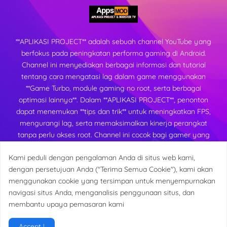
**APLIKASI PROJECT** adalah sebuah channel YouTube yang
berfokus pada peningkatan performa gaming di Android.
Channel ini menyediakan berbagai informasi dan tutorial
tentang cara mengatasi lag dalam game menggunakan
**Game Turbo, module gaming no root, serta berbagai
optimasi lainnya**. Dalam **APLIKASI PROJECT**, penonton
dapat menemukan **tips dan trik** untuk meningkatkan FPS,
mengurangi lag, serta memaksimalkan kinerja perangkat
tanpa perlu akses root. Channel ini cocok bagi gamer yang
ingin mendapatkan pengalaman bermain yang lebih lancar
Kami peduli dengan pengalaman Anda di situs web kami,
dan stabil di berbagai perangkat Android.
dengan persetujuan Anda ("Terima Semua Cookie"), kami akan
menggunakan cookie yang tersimpan untuk menyempurnakan
navigasi situs Anda, menganalisis penggunaan situs, dan
membantu upaya pemasaran kami
@2026 Aplikasi Project
Accept !