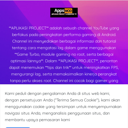
**APLIKASI PROJECT** adalah sebuah channel YouTube yang
berfokus pada peningkatan performa gaming di Android.
Channel ini menyediakan berbagai informasi dan tutorial
tentang cara mengatasi lag dalam game menggunakan
**Game Turbo, module gaming no root, serta berbagai
optimasi lainnya**. Dalam **APLIKASI PROJECT**, penonton
dapat menemukan **tips dan trik** untuk meningkatkan FPS,
mengurangi lag, serta memaksimalkan kinerja perangkat
tanpa perlu akses root. Channel ini cocok bagi gamer yang
ingin mendapatkan pengalaman bermain yang lebih lancar
Kami peduli dengan pengalaman Anda di situs web kami,
dan stabil di berbagai perangkat Android.
dengan persetujuan Anda ("Terima Semua Cookie"), kami akan
menggunakan cookie yang tersimpan untuk menyempurnakan
navigasi situs Anda, menganalisis penggunaan situs, dan
membantu upaya pemasaran kami