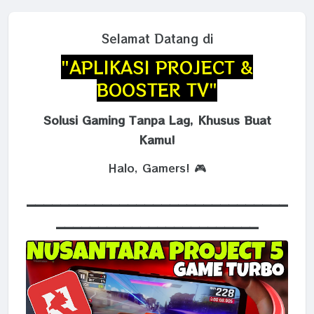
Selamat Datang di
"APLIKASI PROJECT &
BOOSTER TV"
Solusi Gaming Tanpa Lag, Khusus Buat
Kamu!
Halo, Gamers! 🎮
_______________________________
________________________