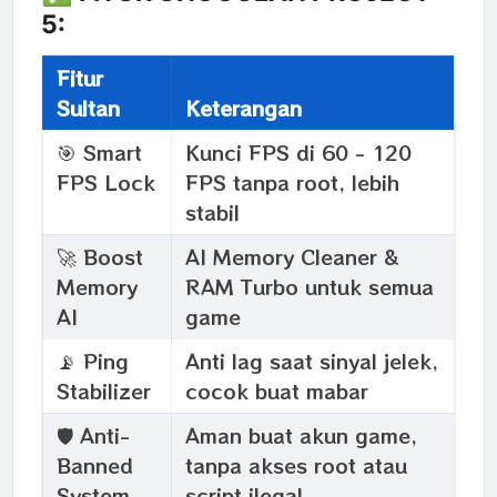
5:
Fitur
Sultan
Keterangan
🎯 Smart
Kunci FPS di 60 - 120
FPS Lock
FPS tanpa root, lebih
stabil
🚀 Boost
AI Memory Cleaner &
Memory
RAM Turbo untuk semua
AI
game
📡 Ping
Anti lag saat sinyal jelek,
Stabilizer
cocok buat mabar
🛡️ Anti-
Aman buat akun game,
Banned
tanpa akses root atau
System
script ilegal