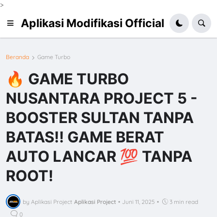
>
Aplikasi Modifikasi Official
Beranda
Game Turbo
🔥 GAME TURBO
NUSANTARA PROJECT 5 -
BOOSTER SULTAN TANPA
BATAS‼️ GAME BERAT
AUTO LANCAR 💯 TANPA
ROOT!
by Aplikasi Project
Aplikasi Project
•
Juni 11, 2025
•
3 min read
0