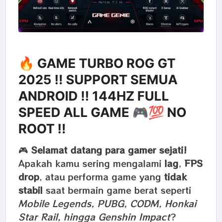
🔥 GAME TURBO ROG GT
2025 ‼️ SUPPORT SEMUA
ANDROID ‼️ 144HZ FULL
SPEED ALL GAME 🎮💯 NO
ROOT ‼️
🎮
Selamat datang para gamer sejati!
Apakah kamu sering mengalami
lag
,
FPS
drop
, atau performa game yang
tidak
stabil
saat bermain game berat seperti
Mobile Legends, PUBG, CODM, Honkai
Star Rail, hingga Genshin Impact
?