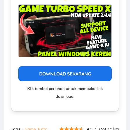
DOWNLOAD SEKARANG
Klik tombol perlahan untuk membuka link
download.
/
rates
Tags:
Game Turbo
4.5
7361