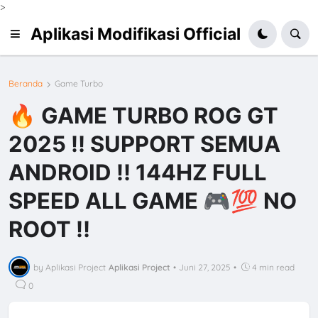
>
Aplikasi Modifikasi Official
Beranda
Game Turbo
🔥 GAME TURBO ROG GT
2025 ‼️ SUPPORT SEMUA
ANDROID ‼️ 144HZ FULL
SPEED ALL GAME 🎮💯 NO
ROOT ‼️
by Aplikasi Project
Aplikasi Project
•
Juni 27, 2025
•
4 min read
0