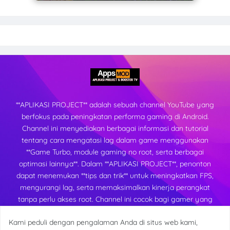
**APLIKASI PROJECT** adalah sebuah channel YouTube yang
berfokus pada peningkatan performa gaming di Android.
Channel ini menyediakan berbagai informasi dan tutorial
tentang cara mengatasi lag dalam game menggunakan
**Game Turbo, module gaming no root, serta berbagai
optimasi lainnya**. Dalam **APLIKASI PROJECT**, penonton
dapat menemukan **tips dan trik** untuk meningkatkan FPS,
mengurangi lag, serta memaksimalkan kinerja perangkat
tanpa perlu akses root. Channel ini cocok bagi gamer yang
ingin mendapatkan pengalaman bermain yang lebih lancar
Kami peduli dengan pengalaman Anda di situs web kami,
dan stabil di berbagai perangkat Android.