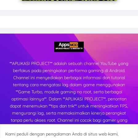
**APLIKASI PROJECT** adalah sebuah channel YouTube yang
berfokus pada peningkatan performa gaming di Android.
Channel ini menyediakan berbagai informasi dan tutorial
tentang cara mengatasi lag dalam game menggunakan
**Game Turbo, module gaming no root, serta berbagai
optimasi lainnya**. Dalam **APLIKASI PROJECT**, penonton
dapat menemukan **tips dan trik** untuk meningkatkan FPS,
mengurangi lag, serta memaksimalkan kinerja perangkat
tanpa perlu akses root. Channel ini cocok bagi gamer yang
ingin mendapatkan pengalaman bermain yang lebih lancar
Kami peduli dengan pengalaman Anda di situs web kami,
dan stabil di berbagai perangkat Android.