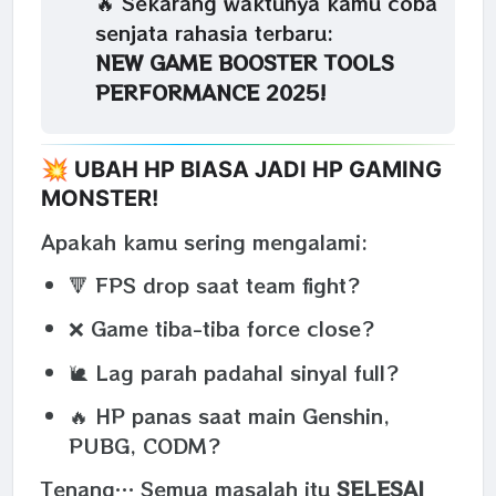
🔥 Sekarang waktunya kamu coba
senjata rahasia terbaru:
NEW GAME BOOSTER TOOLS
PERFORMANCE 2025!
💥 UBAH HP BIASA JADI HP GAMING
MONSTER!
Apakah kamu sering mengalami:
🔻 FPS drop saat team fight?
❌ Game tiba-tiba force close?
🐌 Lag parah padahal sinyal full?
🔥 HP panas saat main Genshin,
PUBG, CODM?
Tenang… Semua masalah itu
SELESAI