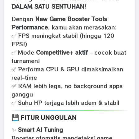
DALAM SATU SENTUHAN
!
Dengan
New Game Booster Tools
Performance
, kamu akan merasakan:
✅ FPS meningkat stabil (hingga 120
FPS!)
✅ Mode
Competitive+ aktif
– cocok buat
turnamen!
✅ Performa CPU & GPU dimaksimalkan
real-time
✅ RAM lebih lega, no background apps
ganggu
✅ Suhu HP terjaga lebih adem & stabil
💾 FITUR UNGGULAN
✨
Smart AI Tuning
Booster otomatis mendeteksi game