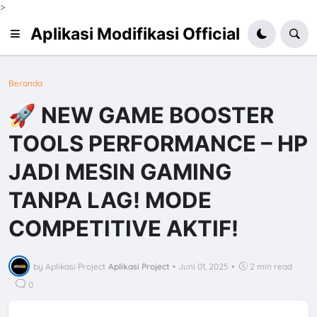
>
Aplikasi Modifikasi Official
Beranda
🚀 NEW GAME BOOSTER
TOOLS PERFORMANCE – HP
JADI MESIN GAMING
TANPA LAG! MODE
COMPETITIVE AKTIF!
by Aplikasi Project
Aplikasi Project
•
Juni 01, 2025
•
2 min read
0