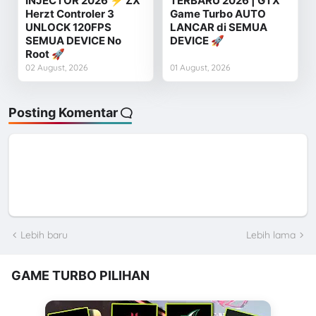
INJECTOR 2026 ⚡ ZX
TERBARU 2026 | GTX
Herzt Controler 3
Game Turbo AUTO
UNLOCK 120FPS
LANCAR di SEMUA
SEMUA DEVICE No
DEVICE 🚀
Root 🚀
02 August, 2026
01 August, 2026
Posting Komentar
Lebih baru
Lebih lama
GAME TURBO PILIHAN