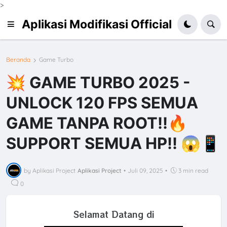
>
Aplikasi Modifikasi Official
Beranda
Game Turbo
💥 GAME TURBO 2025 -
UNLOCK 120 FPS SEMUA
GAME TANPA ROOT!!🔥
SUPPORT SEMUA HP!! 😱📱
by Aplikasi Project
Aplikasi Project
•
Juli 09, 2025
•
3 min read
0
Selamat Datang di