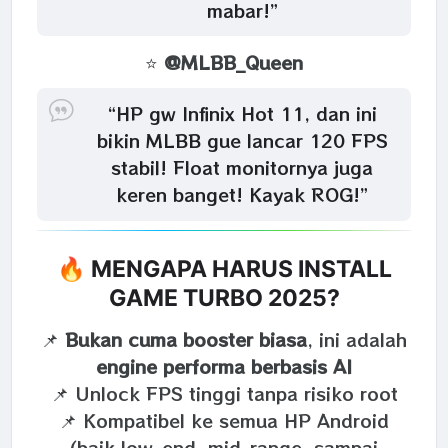
mabar!”
⭐
@MLBB_Queen
“HP gw Infinix Hot 11, dan ini
bikin MLBB gue lancar 120 FPS
stabil! Float monitornya juga
keren banget! Kayak ROG!”
🔥 MENGAPA HARUS INSTALL
GAME TURBO 2025?
📌
Bukan cuma booster biasa
, ini adalah
engine performa berbasis AI
📌 Unlock FPS tinggi tanpa risiko root
📌 Kompatibel ke semua HP Android
(baik low-end, mid-range, sampai