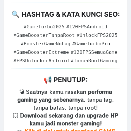
🔍 HASHTAG & KATA KUNCI SEO:
#GameTurbo2025
#120FPSAndroid
#GameBoosterTanpaRoot
#UnlockFPS2025
#BoosterGameNoLag
#GameTurboPro
#GameBoosterExtreme
#120FPSSemuaGame
#FPSUnlockerAndroid
#TanpaRootGaming
📢 PENUTUP:
💣 Saatnya kamu rasakan
performa
gaming yang sebenarnya
, tanpa lag,
tanpa batas, tanpa root!
💥
Download sekarang dan upgrade HP
kamu jadi monster gaming!