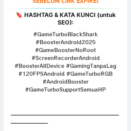
SEBELUM LINK EXPIRE!
🔖 HASHTAG & KATA KUNCI (untuk
SEO):
#GameTurboBlackShark
#BoosterAndroid2025
#GameBoosterNoRoot
#ScreenRecorderAndroid
#BoosterAllDevice #GamingTanpaLag
#120FPSAndroid #GameTurboRGB
#AndroidBooster
#GameTurboSupportSemuaHP
_________________________________________
______________