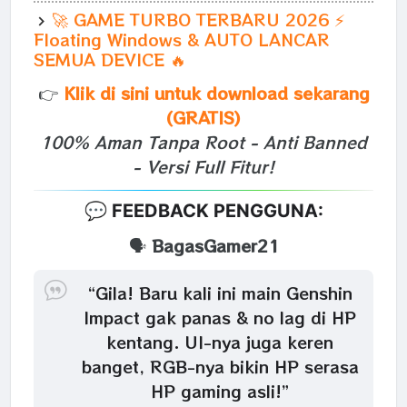
🚀 GAME TURBO TERBARU 2026 ⚡
Floating Windows & AUTO LANCAR
SEMUA DEVICE 🔥
👉
Klik di sini untuk download sekarang
(GRATIS)
100% Aman Tanpa Root - Anti Banned
- Versi Full Fitur!
💬 FEEDBACK PENGGUNA:
🗣️
BagasGamer21
“Gila! Baru kali ini main Genshin
Impact gak panas & no lag di HP
kentang. UI-nya juga keren
banget, RGB-nya bikin HP serasa
HP gaming asli!”