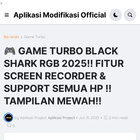
>
Aplikasi Modifikasi Official
Beranda
Game Turbo
🎮 GAME TURBO BLACK
SHARK RGB 2025‼️ FITUR
SCREEN RECORDER &
SUPPORT SEMUA HP ‼️
TAMPILAN MEWAH‼️
by Aplikasi Project
Aplikasi Project
•
Juli 31, 2025
•
2 min read
0