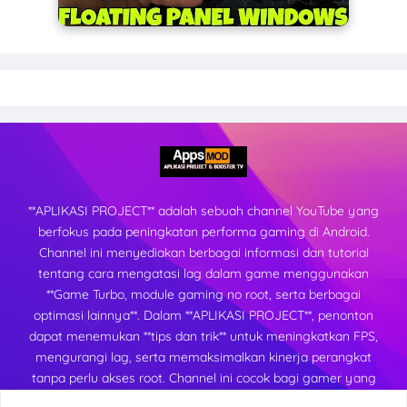
**APLIKASI PROJECT** adalah sebuah channel YouTube yang
berfokus pada peningkatan performa gaming di Android.
Channel ini menyediakan berbagai informasi dan tutorial
tentang cara mengatasi lag dalam game menggunakan
**Game Turbo, module gaming no root, serta berbagai
optimasi lainnya**. Dalam **APLIKASI PROJECT**, penonton
dapat menemukan **tips dan trik** untuk meningkatkan FPS,
mengurangi lag, serta memaksimalkan kinerja perangkat
tanpa perlu akses root. Channel ini cocok bagi gamer yang
ingin mendapatkan pengalaman bermain yang lebih lancar