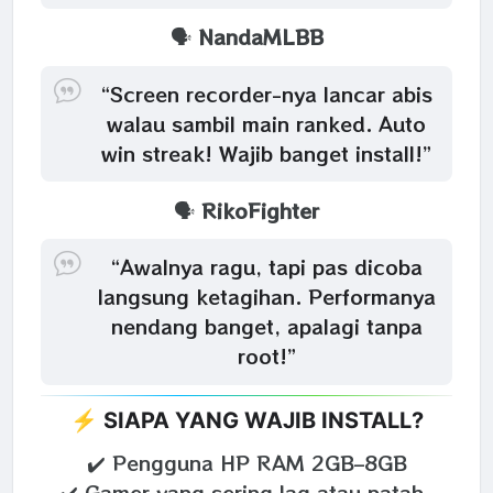
🗣️
NandaMLBB
“Screen recorder-nya lancar abis
walau sambil main ranked. Auto
win streak! Wajib banget install!”
🗣️
RikoFighter
“Awalnya ragu, tapi pas dicoba
langsung ketagihan. Performanya
nendang banget, apalagi tanpa
root!”
⚡ SIAPA YANG WAJIB INSTALL?
✔️ Pengguna HP RAM 2GB–8GB
✔️ Gamer yang sering lag atau patah-