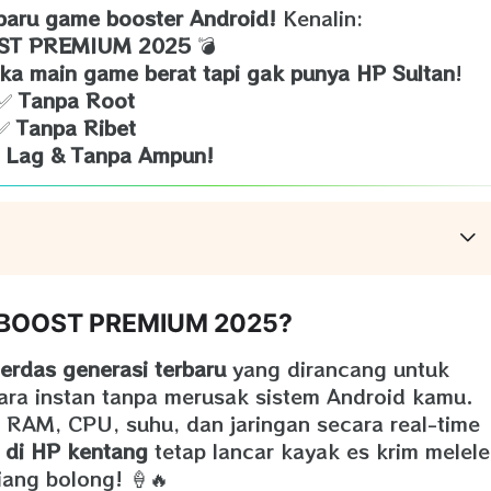
baru game booster Android!
Kenalin:
ST PREMIUM 2025
💣
ka main game berat tapi gak punya HP Sultan
!
✅
Tanpa Root
✅
Tanpa Ribet
 Lag & Tanpa Ampun!
TBOOST PREMIUM 2025?
erdas generasi terbaru
yang dirancang untuk
ra instan tanpa merusak sistem Android kamu.
RAM, CPU, suhu, dan jaringan secara real-time
 di HP kentang
tetap lancar kayak es krim melel
siang bolong! 🍦🔥