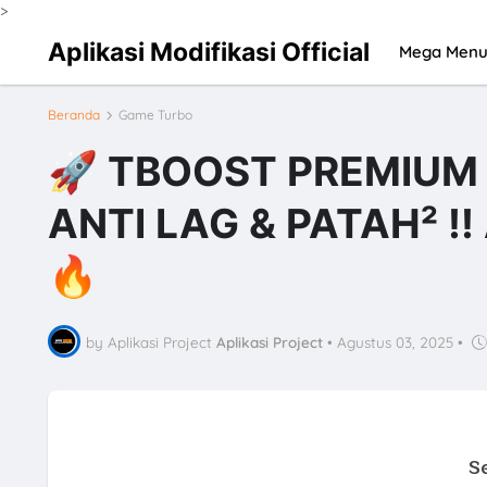
>
Aplikasi Modifikasi Official
Mega Men
Beranda
Game Turbo
🚀 TBOOST PREMIUM 
ANTI LAG & PATAH² ‼️
🔥
by Aplikasi Project
Aplikasi Project
•
Agustus 03, 2025
•
S