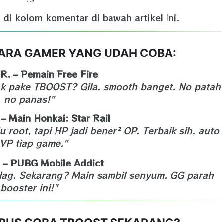
 di kolom komentar di bawah artikel ini.
 PARA GAMER YANG UDAH COBA:
R. – Pemain Free Fire
jak pake TBOOST? Gila, smooth banget. No patah
no panas!"
– Main Honkai: Star Rail
 root, tapi HP jadi bener² OP. Terbaik sih, auto
VP tiap game."
 – PUBG Mobile Addict
 lag. Sekarang? Main sambil senyum. GG parah
booster ini!"