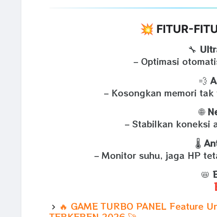
💥 FITUR-FI
🔧
Ult
– Optimasi otomat
💨
A
– Kosongkan memori tak t
🌐
N
– Stabilkan koneksi 
🌡️
An
– Monitor suhu, jaga HP te
📛
B
🔥 GAME TURBO PANEL Feature Un
TERKEREN 2026 🚀