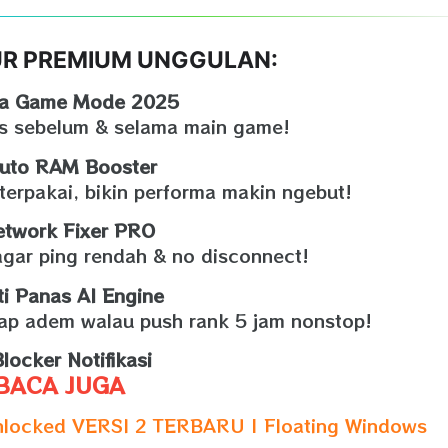
TUR PREMIUM UNGGULAN:
ra Game Mode 2025
is sebelum & selama main game!
uto RAM Booster
erpakai, bikin performa makin ngebut!
etwork Fixer PRO
agar ping rendah & no disconnect!
ti Panas AI Engine
tap adem walau push rank 5 jam nonstop!
locker Notifikasi
BACA JUGA
locked VERSI 2 TERBARU | Floating Windows