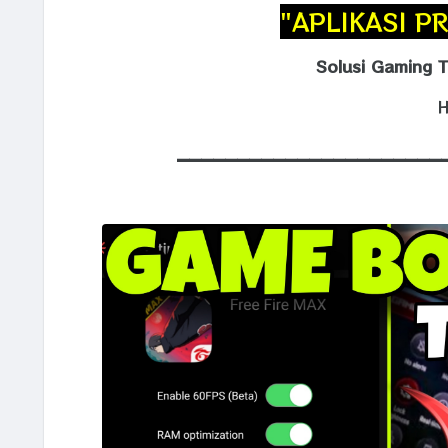
"APLIKASI P
Solusi Gaming 
H
______________________