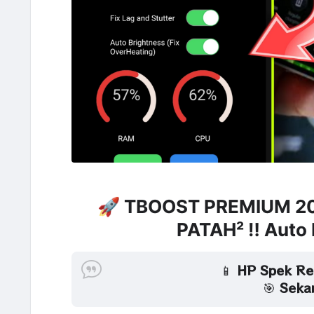
🚀
TBOOST PREMIUM 20
PATAH² ‼️ Auto
📱
HP Spek Re
🎯
Seka