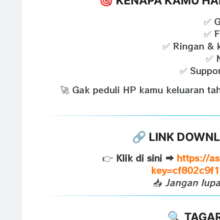
🎯 KENAPA KAMU H
✅ G
✅ 
✅ Ringan & 
✅ N
✅ Suppor
🚀 Gak peduli HP kamu keluaran ta
🔗 LINK DOWNL
👉
Klik di sini ➡️
https://
key=cf802c9f
📥
Jangan lupa
🔍 TAGA