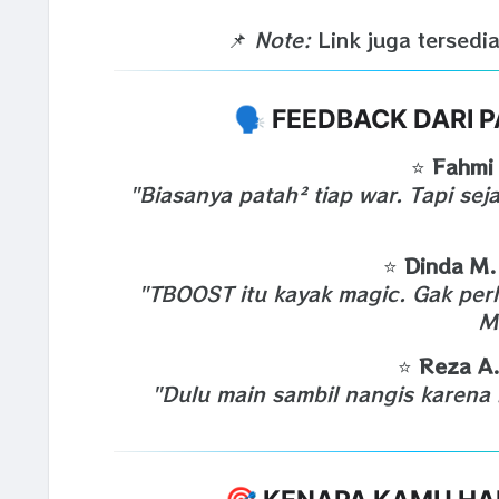
📌
Note:
Link juga tersedia
🗣️ FEEDBACK DARI
⭐
Fahmi 
"Biasanya patah² tiap war. Tapi se
⭐
Dinda M. 
"TBOOST itu kayak magic. Gak perlu
M
⭐
Reza A.
"Dulu main sambil nangis karena