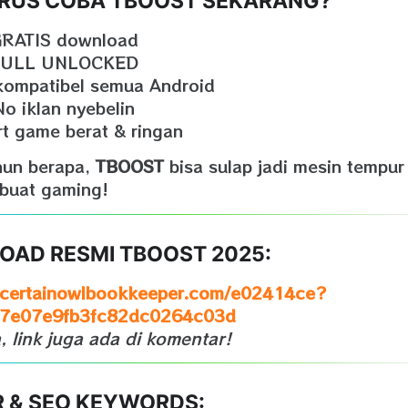
ARUS COBA TBOOST SEKARANG?
RATIS download
FULL UNLOCKED
kompatibel semua Android
o iklan nyebelin
t game berat & ringan
hun berapa,
TBOOST
bisa sulap jadi mesin tempur
buat gaming!
OAD RESMI TBOOST 2025:
ascertainowlbookkeeper.com/e02414ce?
17e07e9fb3fc82dc0264c03d
, link juga ada di komentar!
R & SEO KEYWORDS: