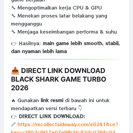
🔧 Mengoptimalkan kerja CPU & GPU
🔧 Menekan proses latar belakang yang
mengganggu
🔧 Menjaga keseimbangan performa & suhu
👉 Hasilnya:
main game lebih smooth, stabil,
dan nyaman lebih lama
📥 DIRECT LINK DOWNLOAD
BLACK SHARK GAME TURBO
2026
🔥 Gunakan
link resmi
di bawah ini untuk
mendapatkan versi terbaru 👇
👉
DIRECT LINK DOWNLOAD:
🔗
https://recollectsideway.com/e02414ce?
key=cf802c9f17e07e9fb3fc82dc0264c03