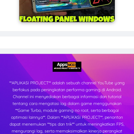
**APLIKASI PROJECT** adalah sebuah channel YouTube yang
berfokus pada peningkatan performa gaming di Android.
Channel ini menyediakan berbagai informasi dan tutorial
tentang cara mengatasi lag dalam game menggunakan
**Game Turbo, module gaming no root, serta berbagai
optimasi lainnya**. Dalam **APLIKASI PROJECT**, penonton
dapat menemukan **tips dan trik** untuk meningkatkan FPS,
mengurangi lag, serta memaksimalkan kinerja perangkat