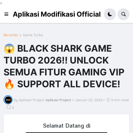
>
Aplikasi Modifikasi Official
Beranda
Game Turbo
😱 BLACK SHARK GAME
TURBO 2026‼️ UNLOCK
SEMUA FITUR GAMING VIP
🔥 SUPPORT ALL DEVICE!
by Aplikasi Project
Aplikasi Project
•
Januari 02, 2026
•
3 min read
0
Selamat Datang di