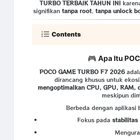
TURBO TERBAIK TAHUN INI
karen
signifikan
tanpa root
,
tanpa unlock b
Contents
🎮 Apa Itu P
POCO GAME TURBO F7 2026
adala
dirancang khusus untuk ekos
mengoptimalkan CPU, GPU, RAM, da
meskipun dim
Berbeda dengan aplikasi
Fokus pada
stabilita
Menguran