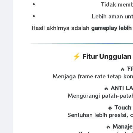
Tidak memb
Lebih aman un
Hasil akhirnya adalah
gameplay lebih
⚡ Fitur Unggula
🔥
FP
Menjaga frame rate tetap kon
🔥
ANTI L
Mengurangi patah‑patah
🔥
Touch 
Sentuhan lebih presisi, 
🔥
Manaje