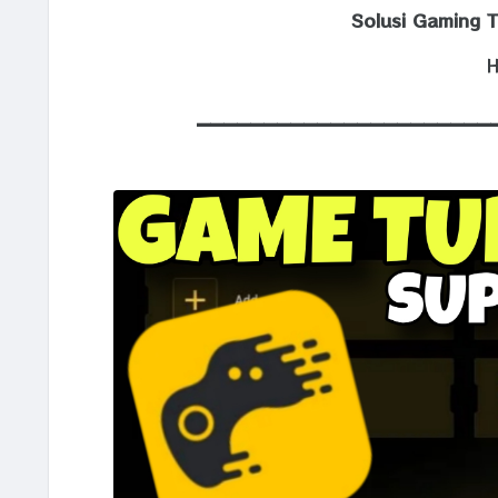
Solusi Gaming 
H
______________________