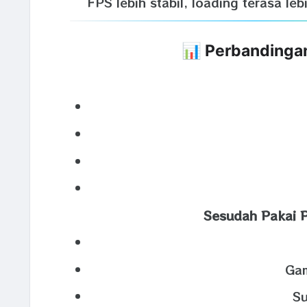
FPS lebih stabil, loading terasa le
📊 Perbandinga
Sesudah Pakai
Gam
Su