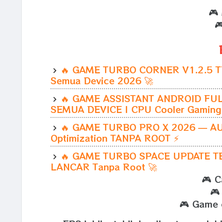
🎮

🔥 GAME TURBO CORNER V1.2.5 TE
Semua Device 2026 🚀
🔥 GAME ASSISTANT ANDROID FU
SEMUA DEVICE | CPU Cooler Gaming
🔥 GAME TURBO PRO X 2026 — AU
Optimization TANPA ROOT ⚡
🔥 GAME TURBO SPACE UPDATE TER
LANCAR Tanpa Root 🚀
🎮 C
🎮
🎮 Game o