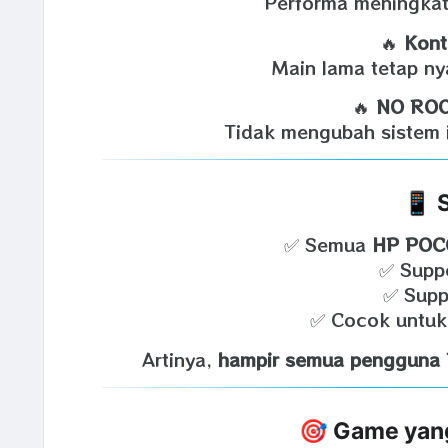
Performa meningkat
🔥
Kont
Main lama tetap ny
🔥
NO ROO
Tidak mengubah sistem i
📱 
✅ Semua
HP POC
✅ Supp
✅ Sup
✅ Cocok untuk 
Artinya,
hampir semua pengguna 
🎯 Game yang