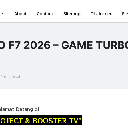
u
About
Contact
Sitemap
Disclaimer
Pr
 F7 2026 – GAME TURB
4 min read
elamat Datang di
ROJECT & BOOSTER TV"