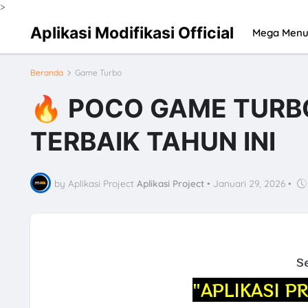
>
Aplikasi Modifikasi Official
Mega Men
Beranda
Game Turbo
🔥 POCO GAME TURBO
TERBAIK TAHUN INI
by Aplikasi Project
Aplikasi Project
•
Januari 29, 2026
•
S
"APLIKASI P