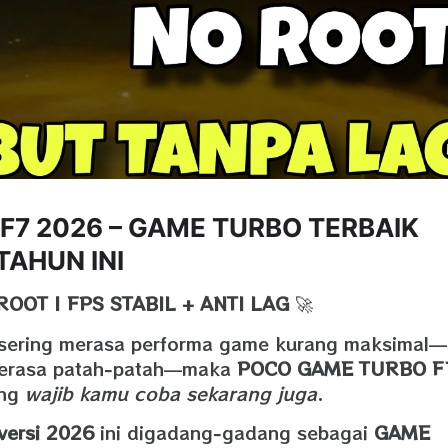
F7 2026 – GAME TURBO TERBAIK
TAHUN INI
ROOT | FPS STABIL + ANTI LAG
🚀
sering merasa performa game kurang maksimal—
e terasa patah‑patah—maka
POCO GAME TURBO F
ang
wajib kamu coba sekarang juga
.
ersi 2026
ini digadang‑gadang sebagai
GAME