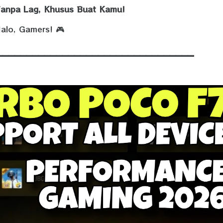
Tanpa Lag, Khusus Buat Kamu!
alo, Gamers! 🎮
_________________________________