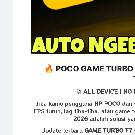
🔥 POCO GAME TURBO 
🚀
ALL DEVICE | NO 
Jika kamu pengguna
HP POCO
dan 
FPS turun, lag tiba‑tiba, atau gam
2026
adalah solusi y
Update terbaru
GAME TURBO F7 v