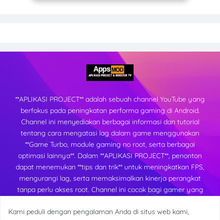
**APLIKASI PROJECT** adalah sebuah channel YouTube yang
berfokus pada peningkatan performa gaming di Android.
Channel ini menyediakan berbagai informasi dan tutorial
tentang cara mengatasi lag dalam game menggunakan
**Game Turbo, module gaming no root, serta berbagai
optimasi lainnya**. Dalam **APLIKASI PROJECT**, penonton
dapat menemukan **tips dan trik** untuk meningkatkan FPS,
mengurangi lag, serta memaksimalkan kinerja perangkat
tanpa perlu akses root. Channel ini cocok bagi gamer yang
ingin mendapatkan pengalaman bermain yang lebih lancar
Kami peduli dengan pengalaman Anda di situs web kami,
dan stabil di berbagai perangkat Android.