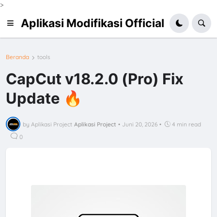
>
Aplikasi Modifikasi Official
Beranda
tools
CapCut v18.2.0 (Pro) Fix
Update 🔥
by Aplikasi Project
Aplikasi Project
•
Juni 20, 2026
•
4 min read
0