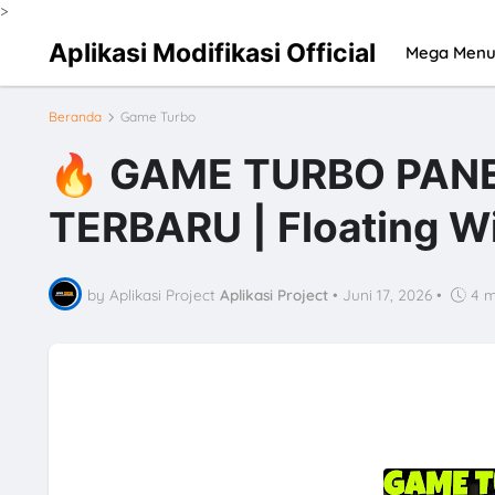
>
Aplikasi Modifikasi Official
Mega Men
Beranda
Game Turbo
🔥 GAME TURBO PANEL
TERBARU | Floating 
by Aplikasi Project
Aplikasi Project
•
Juni 17, 2026
•
4 m