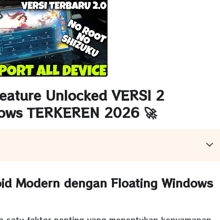
ature Unlocked VERSI 2
dows TERKEREN 2026 🚀
oid Modern dengan Floating Windows
ah satu faktor penting yang menentukan kenyamanan