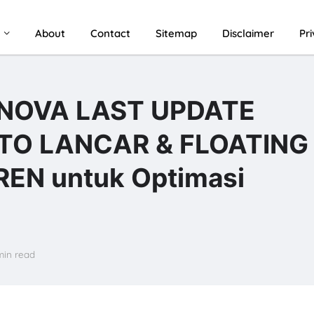
u
About
Contact
Sitemap
Disclaimer
Pr
 NOVA LAST UPDATE
TO LANCAR & FLOATING
EN untuk Optimasi
min read