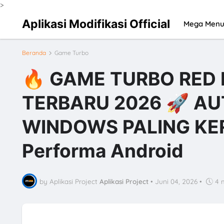
>
Aplikasi Modifikasi Official
Mega Men
Beranda
Game Turbo
🔥 GAME TURBO RED
TERBARU 2026 🚀 AU
WINDOWS PALING KER
Performa Android
by Aplikasi Project
Aplikasi Project
•
Juni 04, 2026
•
4 