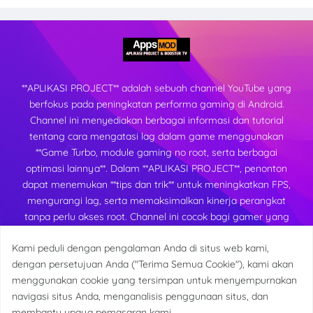
**APLIKASI PROJECT** adalah sebuah channel YouTube yang
berfokus pada peningkatan performa gaming di Android.
Channel ini menyediakan berbagai informasi dan tutorial
tentang cara mengatasi lag dalam game menggunakan
**Game Turbo, module gaming no root, serta berbagai
optimasi lainnya**. Dalam **APLIKASI PROJECT**, penonton
dapat menemukan **tips dan trik** untuk meningkatkan FPS,
mengurangi lag, serta memaksimalkan kinerja perangkat
tanpa perlu akses root. Channel ini cocok bagi gamer yang
ingin mendapatkan pengalaman bermain yang lebih lancar
Kami peduli dengan pengalaman Anda di situs web kami,
dan stabil di berbagai perangkat Android.
dengan persetujuan Anda ("Terima Semua Cookie"), kami akan
menggunakan cookie yang tersimpan untuk menyempurnakan
navigasi situs Anda, menganalisis penggunaan situs, dan
membantu upaya pemasaran kami