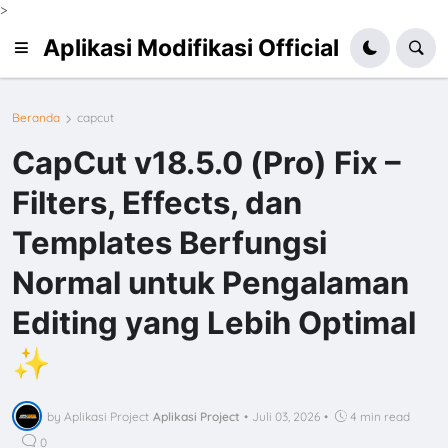
>
Aplikasi Modifikasi Official
Beranda
capcut
CapCut v18.5.0 (Pro) Fix –
Filters, Effects, dan
Templates Berfungsi
Normal untuk Pengalaman
Editing yang Lebih Optimal
✨
by Aplikasi Project
Aplikasi Project
•
Juli 03, 2026
•
4 min read
0