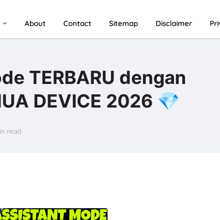
u
About
Contact
Sitemap
Disclaimer
Pr
ode TERBARU dengan
MUA DEVICE 2026 💎
in read