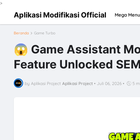
>
Aplikasi Modifikasi Official
Mega Men
Beranda
Game Turbo
😱 Game Assistant M
Feature Unlocked SE
by Aplikasi Project
Aplikasi Project
•
Juli 06, 2026
•
5 m