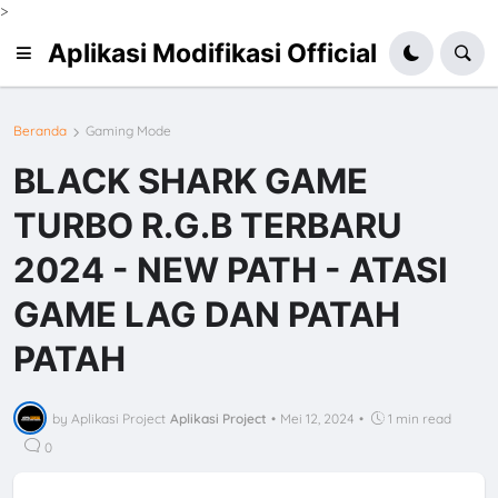
>
Aplikasi Modifikasi Official
Beranda
Gaming Mode
BLACK SHARK GAME
TURBO R.G.B TERBARU
2024 - NEW PATH - ATASI
GAME LAG DAN PATAH
PATAH
by Aplikasi Project
Aplikasi Project
•
Mei 12, 2024
•
1 min read
0