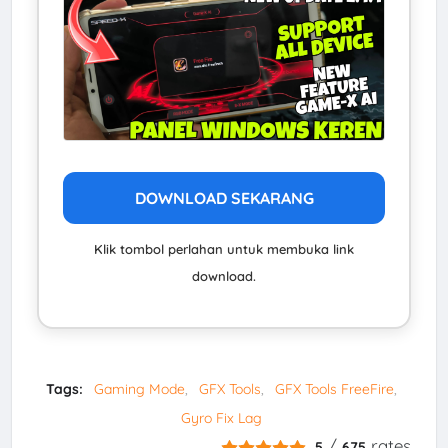
DOWNLOAD SEKARANG
Klik tombol perlahan untuk membuka link
download.
Tags:
Gaming Mode
GFX Tools
GFX Tools FreeFire
Gyro Fix Lag
/
rates
5
675