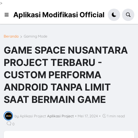
>
Aplikasi Modifikasi Official
Beranda
Gaming Mode
GAME SPACE NUSANTARA
PROJECT TERBARU -
CUSTOM PERFORMA
ANDROID TANPA LIMIT
SAAT BERMAIN GAME
by Aplikasi Project
Aplikasi Project
•
Mei 17, 2024
•
1 min read
0